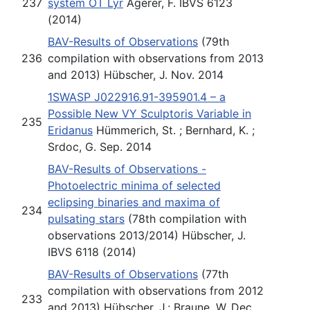
237
system OT Lyr
Agerer, F. IBVS 6123
(2014)
BAV-Results of Observations
(79th
236
compilation with observations from 2013
and 2013) Hübscher, J. Nov. 2014
1SWASP J022916.91-395901.4 – a
Possible New VY Sculptoris Variable in
235
Eridanus
Hümmerich, St. ; Bernhard, K. ;
Srdoc, G. Sep. 2014
BAV-Results of Observations -
Photoelectric minima of selected
eclipsing binaries and maxima of
234
pulsating stars
(78th compilation with
observations 2013/2014) Hübscher, J.
IBVS 6118 (2014)
BAV-Results of Observations
(77th
compilation with observations from 2012
233
and 2013) Hübscher, J.; Braune, W. Dec.