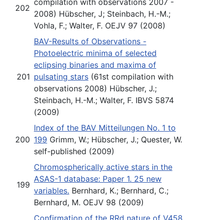
compilation with observations 2007 -
202
2008) Hübscher, J; Steinbach, H.-M.;
Vohla, F.; Walter, F. OEJV 97 (2008)
BAV-Results of Observations -
Photoelectric minima of selected
eclipsing binaries and maxima of
201
pulsating stars
(61st compilation with
observations 2008) Hübscher, J.;
Steinbach, H.-M.; Walter, F. IBVS 5874
(2009)
Index of the BAV Mitteilungen No. 1 to
200
199
Grimm, W.; Hübscher, J.; Quester, W.
self-published (2009)
Chromospherically active stars in the
ASAS-1 database: Paper 1. 25 new
199
variables.
Bernhard, K.; Bernhard, C.;
Bernhard, M. OEJV 98 (2009)
Confirmation of the RRd nature of V458