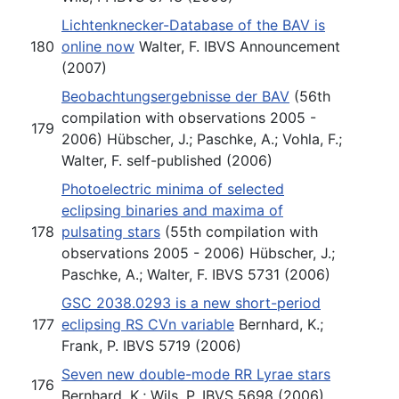
Lichtenknecker-Database of the BAV is
180
online now
Walter, F. IBVS Announcement
(2007)
Beobachtungsergebnisse der BAV
(56th
compilation with observations 2005 -
179
2006) Hübscher, J.; Paschke, A.; Vohla, F.;
Walter, F. self-published (2006)
Photoelectric minima of selected
eclipsing binaries and maxima of
178
pulsating stars
(55th compilation with
observations 2005 - 2006) Hübscher, J.;
Paschke, A.; Walter, F. IBVS 5731 (2006)
GSC 2038.0293 is a new short-period
177
eclipsing RS CVn variable
Bernhard, K.;
Frank, P. IBVS 5719 (2006)
Seven new double-mode RR Lyrae stars
176
Bernhard, K.; Wils, P. IBVS 5698 (2006)