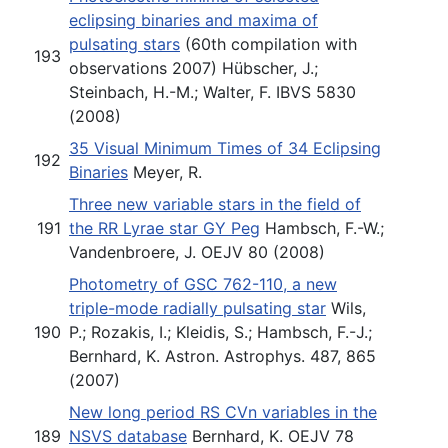
eclipsing binaries and maxima of
pulsating stars
(60th compilation with
193
observations 2007) Hübscher, J.;
Steinbach, H.-M.; Walter, F. IBVS 5830
(2008)
35 Visual Minimum Times of 34 Eclipsing
192
Binaries
Meyer, R.
Three new variable stars in the field of
191
the RR Lyrae star GY Peg
Hambsch, F.-W.;
Vandenbroere, J. OEJV 80 (2008)
Photometry of GSC 762-110, a new
triple-mode radially pulsating star
Wils,
190
P.; Rozakis, I.; Kleidis, S.; Hambsch, F.-J.;
Bernhard, K. Astron. Astrophys. 487, 865
(2007)
New long period RS CVn variables in the
189
NSVS database
Bernhard, K. OEJV 78