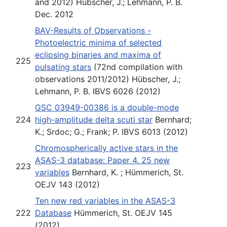
and 2012) Hübscher, J.; Lehmann, P. B.
Dec. 2012
BAV-Results of Observations -
Photoelectric minima of selected
eclipsing binaries and maxima of
225
pulsating stars
(72nd compilation with
observations 2011/2012) Hübscher, J.;
Lehmann, P. B. IBVS 6026 (2012)
GSC 03949-00386 is a double-mode
224
high-amplitude delta scuti star
Bernhard;
K.; Srdoc; G.; Frank; P. IBVS 6013 (2012)
Chromospherically active stars in the
ASAS-3 database: Paper 4. 25 new
223
variables
Bernhard, K. ; Hümmerich, St.
OEJV 143 (2012)
Ten new red variables in the ASAS-3
222
Database
Hümmerich, St. OEJV 145
(2012)