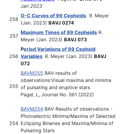
Jan 2023
O-C Curves of 99 Cepheids
R. Meyer
258
(Jan. 2023)
BAVJ 0274
Maximum Times of 99 Cepheids
R.
257
Meyer (Jan. 2023)
BAVJ 073
P
eriod Variations of 99 Cepheid
256
Variables
R. Meyer (Jan. 2023)
BAVJ
072
BAVM255
B
AV-results of
observations:
Visual maxima and minima
255
of pulsating and eruptive stars
Pagel, L, Journal No. 061 (2022)
BAVM254
B
AV-Results of observations -
Photoelectric Minima/Maxima
of Selected
254
Eclipsing Binaries and Maxima/Minima of
Pulsating Stars