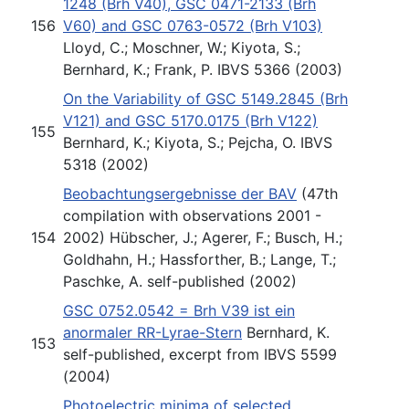
1248 (Brh V40), GSC 0471-2133 (Brh
156
V60) and GSC 0763-0572 (Brh V103)
Lloyd, C.; Moschner, W.; Kiyota, S.;
Bernhard, K.; Frank, P. IBVS 5366 (2003)
On the Variability of GSC 5149.2845 (Brh
V121) and GSC 5170.0175 (Brh V122)
155
Bernhard, K.; Kiyota, S.; Pejcha, O. IBVS
5318 (2002)
Beobachtungsergebnisse der BAV
(47th
compilation with observations 2001 -
154
2002) Hübscher, J.; Agerer, F.; Busch, H.;
Goldhahn, H.; Hassforther, B.; Lange, T.;
Paschke, A. self-published (2002)
GSC 0752.0542 = Brh V39 ist ein
anormaler RR-Lyrae-Stern
Bernhard, K.
153
self-published, excerpt from IBVS 5599
(2004)
Photoelectric minima of selected