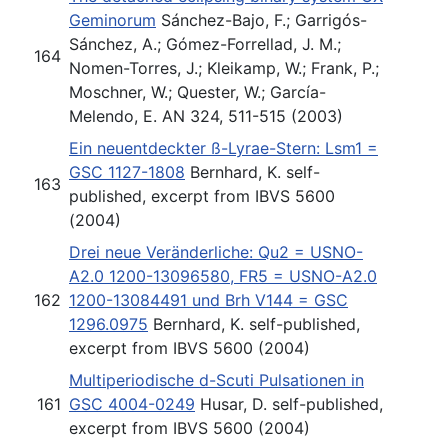
Geminorum
Sánchez-Bajo, F.; Garrigós-
Sánchez, A.; Gómez-Forrellad, J. M.;
164
Nomen-Torres, J.; Kleikamp, W.; Frank, P.;
Moschner, W.; Quester, W.; García-
Melendo, E. AN 324, 511-515 (2003)
Ein neuentdeckter ß-Lyrae-Stern: Lsm1 =
GSC 1127-1808
Bernhard, K. self-
163
published, excerpt from IBVS 5600
(2004)
Drei neue Veränderliche: Qu2 = USNO-
A2.0 1200-13096580, FR5 = USNO-A2.0
162
1200-13084491 und Brh V144 = GSC
1296.0975
Bernhard, K. self-published,
excerpt from IBVS 5600 (2004)
Multiperiodische d-Scuti Pulsationen in
161
GSC 4004-0249
Husar, D. self-published,
excerpt from IBVS 5600 (2004)