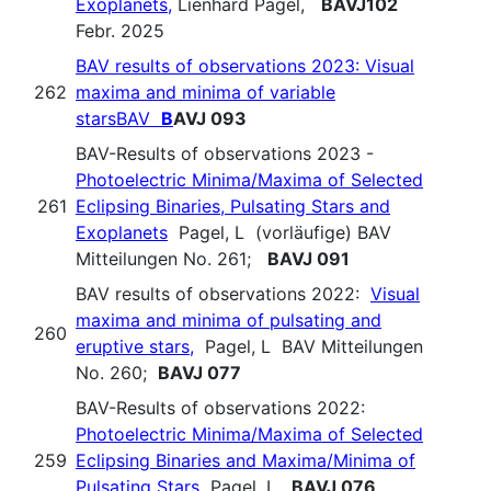
Exoplanets,
Lienhard Pagel,
BAVJ102
Febr. 2025
BAV results of observations 2023: Visual
262
maxima and minima of variable
starsBAV
B
AVJ 093
BAV-Results of observations 2023 -
Photoelectric Minima/Maxima of Selected
261
Eclipsing Binaries, Pulsating Stars and
Exoplanets
Pagel, L (vorläufige) BAV
Mitteilungen No. 261;
BAVJ 091
BAV results of observations 2022:
Visual
maxima and minima of pulsating and
260
eruptive stars,
Pagel, L BAV Mitteilungen
No. 260;
BAVJ 077
BAV-Results of observations 2022:
Photoelectric Minima/Maxima of Selected
259
Eclipsing Binaries and Maxima/Minima of
Pulsating Stars
Pagel, L.
BAVJ 076