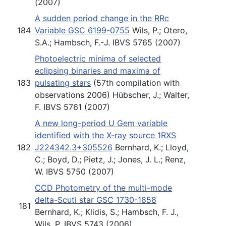
(2007)
A sudden period change in the RRc
184
Variable GSC 6199-0755
Wils, P.; Otero,
S.A.; Hambsch, F.-J. IBVS 5765 (2007)
Photoelectric minima of selected
eclipsing binaries and maxima of
183
pulsating stars
(57th compilation with
observations 2006) Hübscher, J.; Walter,
F. IBVS 5761 (2007)
A new long-period U Gem variable
identified with the X-ray source 1RXS
182
J224342.3+305526
Bernhard, K.; Lloyd,
C.; Boyd, D.; Pietz, J.; Jones, J. L.; Renz,
W. IBVS 5750 (2007)
CCD Photometry of the multi-mode
delta-Scuti star GSC 1730-1858
181
Bernhard, K.; Klidis, S.; Hambsch, F. J.,
Wils, P. IBVS 5743 (2006)