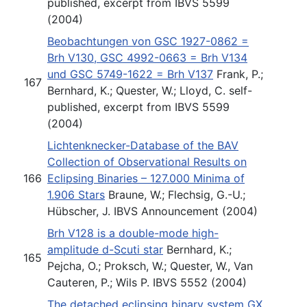
published, excerpt from IBVS 5599
(2004)
Beobachtungen von GSC 1927-0862 =
Brh V130, GSC 4992-0663 = Brh V134
und GSC 5749-1622 = Brh V137
Frank, P.;
167
Bernhard, K.; Quester, W.; Lloyd, C. self-
published, excerpt from IBVS 5599
(2004)
Lichtenknecker-Database of the BAV
Collection of Observational Results on
166
Eclipsing Binaries – 127.000 Minima of
1.906 Stars
Braune, W.; Flechsig, G.-U.;
Hübscher, J. IBVS Announcement (2004)
Brh V128 is a double-mode high-
amplitude d-Scuti star
Bernhard, K.;
165
Pejcha, O.; Proksch, W.; Quester, W., Van
Cauteren, P.; Wils P. IBVS 5552 (2004)
The detached eclipsing binary system GX