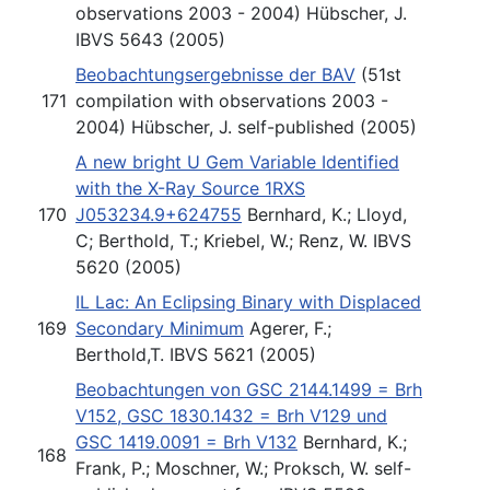
observations 2003 - 2004) Hübscher, J.
IBVS 5643 (2005)
Beobachtungsergebnisse der BAV
(51st
171
compilation with observations 2003 -
2004) Hübscher, J. self-published (2005)
A new bright U Gem Variable Identified
with the X-Ray Source 1RXS
170
J053234.9+624755
Bernhard, K.; Lloyd,
C; Berthold, T.; Kriebel, W.; Renz, W. IBVS
5620 (2005)
IL Lac: An Eclipsing Binary with Displaced
169
Secondary Minimum
Agerer, F.;
Berthold,T. IBVS 5621 (2005)
Beobachtungen von GSC 2144.1499 = Brh
V152, GSC 1830.1432 = Brh V129 und
GSC 1419.0091 = Brh V132
Bernhard, K.;
168
Frank, P.; Moschner, W.; Proksch, W. self-