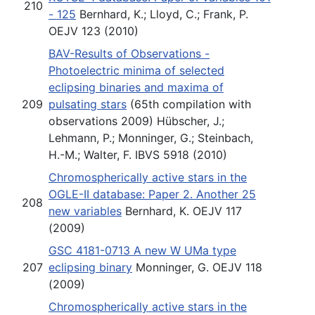
210
- 125
Bernhard, K.; Lloyd, C.; Frank, P.
OEJV 123 (2010)
BAV-Results of Observations -
Photoelectric minima of selected
eclipsing binaries and maxima of
209
pulsating stars
(65th compilation with
observations 2009) Hübscher, J.;
Lehmann, P.; Monninger, G.; Steinbach,
H.-M.; Walter, F. IBVS 5918 (2010)
Chromospherically active stars in the
OGLE-II database: Paper 2. Another 25
208
new variables
Bernhard, K. OEJV 117
(2009)
GSC 4181-0713 A new W UMa type
207
eclipsing binary
Monninger, G. OEJV 118
(2009)
Chromospherically active stars in the