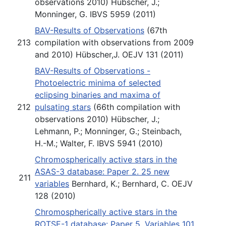
observations 2010) Hübscher, J.;
Monninger, G. IBVS 5959 (2011)
BAV-Results of Observations
(67th
213
compilation with observations from 2009
and 2010) Hübscher,J. OEJV 131 (2011)
BAV-Results of Observations -
Photoelectric minima of selected
eclipsing binaries and maxima of
212
pulsating stars
(66th compilation with
observations 2010) Hübscher, J.;
Lehmann, P.; Monninger, G.; Steinbach,
H.-M.; Walter, F. IBVS 5941 (2010)
Chromospherically active stars in the
ASAS-3 database: Paper 2. 25 new
211
variables
Bernhard, K.; Bernhard, C. OEJV
128 (2010)
Chromospherically active stars in the
ROTSE-1 database: Paper 5. Variables 101