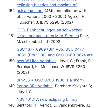
eclipsing binaries and maxima of
152
pulsating stars
(46th compilation with
observations 2000 - 2002) Agerer, F.;
Hübscher, J. IBVS 5296 (2002)
CCD-Beobachtungen an schwachen,
151
selten beobachteten Mira-Sternen
Rätz,
M. self-published (2002)
GSC 1377-0969 (Brh V65, GSC 0477-
0889 (Brh V100) and GSC 0669-0674 are
150
new W UMa Variables
Lloyd, C.; Frank, P.;
Bernhard, K.; Moschner, W. IBVS 5260
(2002)
BrhV35 = GSC 0703-1930 is a short-
149
Period RRc Variable
Bernhard,K;Kiyota,S;
Lloyd, C
NSV 1012: A new eclipsing binary
148
Berthold, T.; Verrot, J.; Vandenbroere, J.;