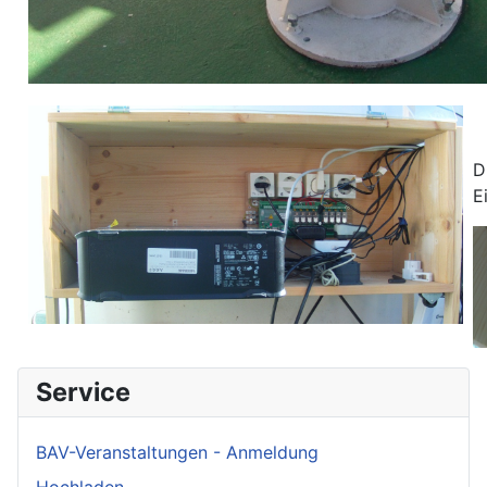
D
E
Service
BAV-Veranstaltungen - Anmeldung
Hochladen